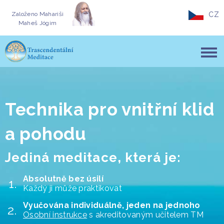
Založeno
Mahariši
CZ
Maheš Jógim
Technika pro vnitřní klid
a pohodu
Jediná meditace, která je:
Absolutně bez úsilí
Každý ji může praktikovat
Vyučována individuálně, jeden na jednoho
Osobní instrukce
s akreditovaným učitelem TM