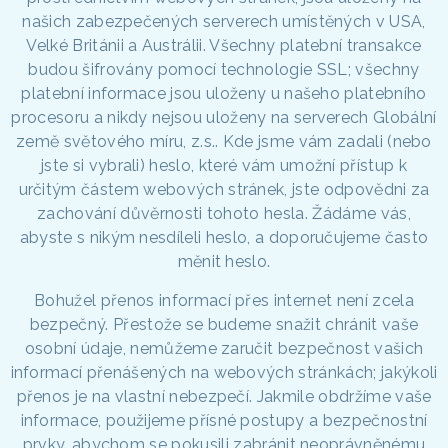
našich zabezpečených serverech umístěných v USA,
Velké Británii a Austrálii. Všechny platební transakce
budou šifrovány pomocí technologie SSL; všechny
platební informace jsou uloženy u našeho platebního
procesoru a nikdy nejsou uloženy na serverech Globální
země světového míru, z.s.. Kde jsme vám zadali (nebo
jste si vybrali) heslo, které vám umožní přístup k
určitým částem webových stránek, jste odpovědni za
zachování důvěrnosti tohoto hesla. Žádáme vás,
abyste s nikým nesdíleli heslo, a doporučujeme často
měnit heslo.
Bohužel přenos informací přes internet není zcela
bezpečný. Přestože se budeme snažit chránit vaše
osobní údaje, nemůžeme zaručit bezpečnost vašich
informací přenášených na webových stránkách; jakýkoli
přenos je na vlastní nebezpečí. Jakmile obdržíme vaše
informace, použijeme přísné postupy a bezpečnostní
prvky, abychom se pokusili zabránit neoprávněnému