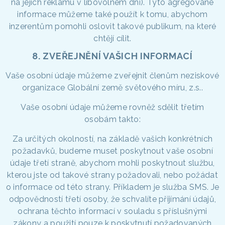
na jejich reklamu v libovolném dni). Tyto agregované
informace můžeme také použít k tomu, abychom
inzerentům pomohli oslovit takové publikum, na které
chtějí cílit.
8. ZVEŘEJNĚNÍ VAŠICH INFORMACÍ
Vaše osobní údaje můžeme zveřejnit členům neziskové
organizace Globální země světového míru, z.s..
Vaše osobní údaje můžeme rovněž sdělit třetím
osobám takto:
Za určitých okolností, na základě vašich konkrétních
požadavků, budeme muset poskytnout vaše osobní
údaje třetí straně, abychom mohli poskytnout službu,
kterou jste od takové strany požadovali, nebo požádat
o informace od této strany. Příkladem je služba SMS. Je
odpovědností třetí osoby, že schvalíte přijímání údajů,
ochrana těchto informací v souladu s příslušnými
zákony a použití pouze k poskytnutí požadovaných